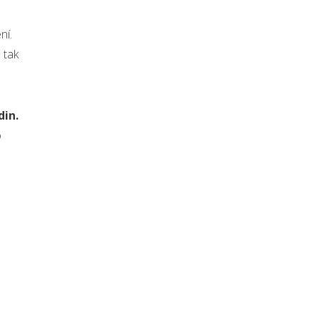
ní.
 tak
din.
o