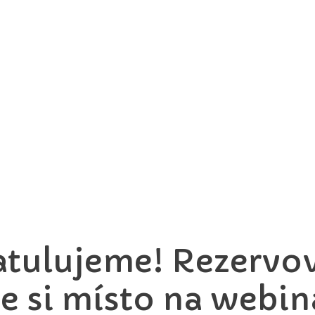
atulujeme! Rezervov
te si místo na webin