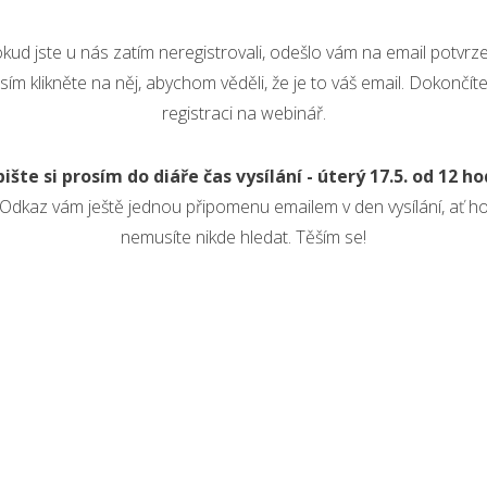
kud jste u nás zatím neregistrovali, odešlo vám na email potvrze
sím klikněte na něj, abychom věděli, že je to váš email. Dokončíte
registraci na webinář.
ište si prosím do diáře čas vysílání - úterý 17.5. od 12 ho
Odkaz vám ještě jednou připomenu emailem v den vysílání, ať h
nemusíte nikde hledat. Těším se!