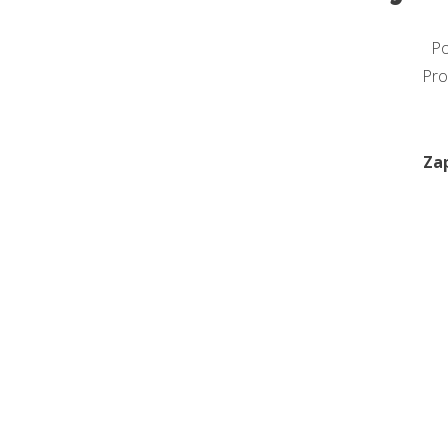
Po
Pro
Zap