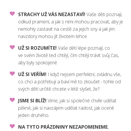
STRACHY UŽ VÁS NEZASTAVÍ!
Vaše děti poznají,
odkud pramení, a jak s nimi mohou pracovat, aby je
nemohly zastavit na cestě za jejich sny a jak jim
navzdory mohou jít životem lehce.
UŽ SI ROZUMÍTE!
Vaše děti lépe poznají, co
ve svém životě teď chtějí, čím chtějí trávit svůj čas,
aby byly spokojené
UŽ SI VEŘÍM!
I když nejsem perfektní, zvládnu vše,
co chci a potřebuji a baví mě to zkoušet - tohle od
svých dětí určitě chcete v létě slyšet, že?
JSME SI BLÍŽ!
Víme, jak si společné chvíle udělat
pěkné, jak si navzájem udělat radost, jak ocenit
jeden druhého.
NA TYTO PRÁZDNINY NEZAPOMENEME
,