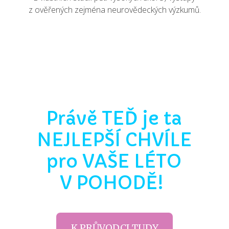
z ověřených zejména neurovědeckých výzkumů.
Právě TEĎ je ta
NEJLEPŠÍ CHVÍLE
pro VAŠE LÉTO
V POHODĚ!
K PRŮVODCI TUDY