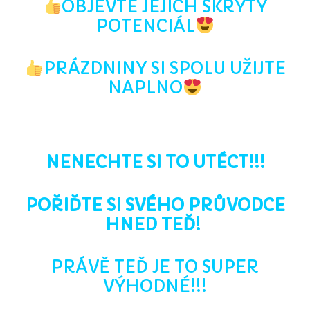
OBJEVTE JEJICH SKRYTÝ
POTENCIÁL
PRÁZDNINY SI SPOLU UŽIJTE
NAPLNO
NENECHTE SI TO UTÉCT!!!
POŘIĎTE SI SVÉHO PRŮVODCE
HNED TEĎ!
PRÁVĚ TEĎ JE TO SUPER
VÝHODNÉ!!!