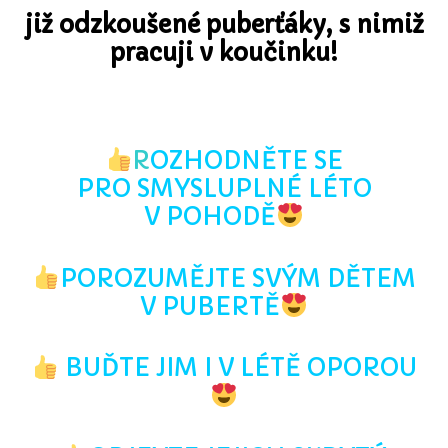
již odzkoušené puberťáky, s nimiž
pracuji v koučinku!
R
OZHODNĚTE SE
PRO SMYSLUPLNÉ LÉTO
V POHODĚ
POROZUMĚJTE SVÝM DĚTEM
V PUBERTĚ
BUĎTE JIM I V LÉTĚ OPOROU