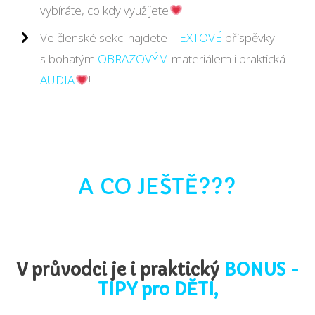
vybíráte, co kdy využijete
!
Ve členské sekci najdete
TEXTOVÉ
příspěvky
s bohatým
OBRAZOVÝM
materiálem i praktická
AUDIA
!
A CO JEŠTĚ???
V průvodci je i praktický
BONUS -
TIPY pro DĚTI,