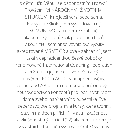
s dětmi užít. Věnuji se osobnostnímu rozvoji.
Provádím lidi NÁROČNÝMI ŽIVOTNÍMI
SITUACEMI k nejlepší verzi sebe sama.
Na vysoké škole jsem vystudovala mj.
KOMUNIKACI a celkem získala pět
akademických a několik profesních titulů.
V koučinku jsem absolvovala dva výcviky
akreditované MŠMT ČR a dva v zahraničí. Jsem
také viceprezidentkou české pobočky
renomované International Coaching Federation
a držitelkou jejího celosvětově platných
pověření PCC a ACTC. Studuji neurovědy,
zejména v USA a jsem mentorkou průlomových
neurovědeckých konceptů pro lepší život. Mám
doma svého inspirativního puberťáka. Své
seberozvojové programy a kurzy, které tvořím,
stavím na třech pilířích: 1) vlastní zkušenost
a zkušenost mých klientů 2) akademické zdroje
z vlastních studií pěti vysokých škol 3) výstupy