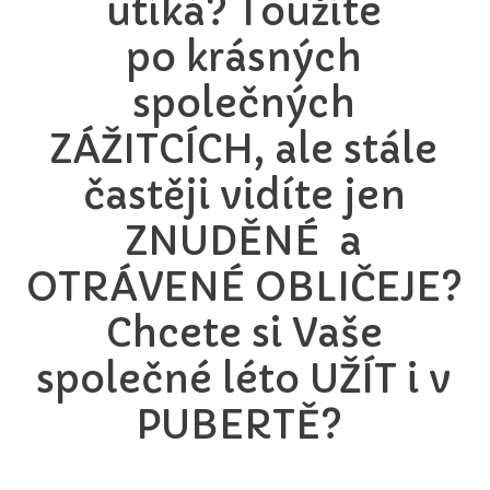
utíká? Toužíte
po krásných
společných
ZÁŽITCÍCH, ale stále
častěji vidíte jen
ZNUDĚNÉ a
OTRÁVENÉ OBLIČEJE?
Chcete si Vaše
společné léto UŽÍT i v
PUBERTĚ?