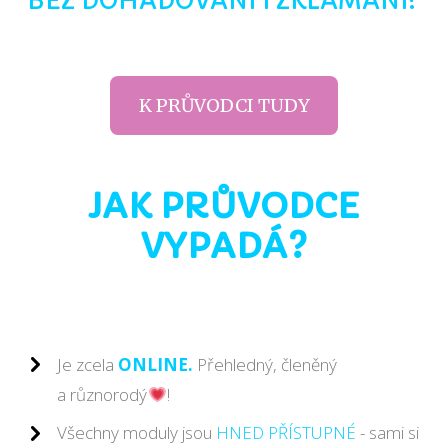
BEZ DOHADOVÁNÍ I ZKLAMÁNÍ!
K PRŮVODCI TUDY
JAK PRŮVODCE
VYPADÁ?
Je zcela
ONLINE.
Přehledný, členěný
a různorodý
!
Všechny moduly jsou
HNED PŘÍSTUPNÉ
- sami si