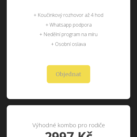
+ Koučinkový rozhovor až 4 hod
+ Whatsapp podpora
+ Nedělní program na míru
+ Osobní oslava
Objednat
Výhodné kombo pro rodiče
2997 Kč