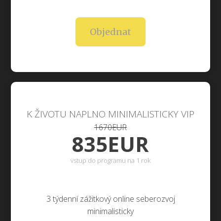
Objednat
K ŽIVOTU NAPLNO MINIMALISTICKY VIP
1670EUR
835EUR
vstup do programu na 1 rok
3 týdenní zážitkový online seberozvoj
minimalisticky