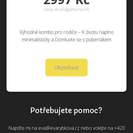
vstup do programu na rok
Výhodné kombo pro rodiče – K životu naplno
minimalisticky a Domluvte se s puberťákem
Objednat
Potřebujete pomoc?
Napište mi na eva@evarybkova.cz nebo volejte na +420