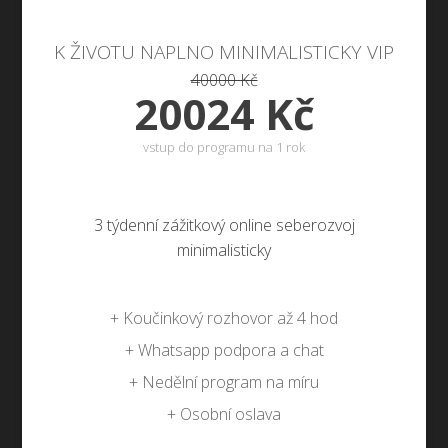
K ŽIVOTU NAPLNO MINIMALISTICKY VIP
40000 Kč
20024 Kč
vstup do programu na 1 rok
3 týdenní zážitkový online seberozvoj
minimalisticky
+ Koučinkový rozhovor až 4 hod
+ Whatsapp podpora a chat
+ Nedělní program na míru
+ Osobní oslava