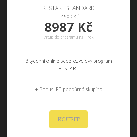
RESTART STANDARD
14900 Kč
8987 Kč
vstup do programu na 1 rok
8 týdenní online seberozvojový program
RESTART
+ Bonus: FB podpůrná skupina
KOUPIT