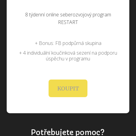
8 týdenní online seberozvojový program
RESTART
+ Bonus: FB podpůrná skupina
+ 4 individuální koučinková sezení na podporu
úspěchu v programu
KOUPIT
Potřebujete pomoc?