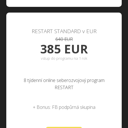
RESTART STANDARD v EUR
640 EUR
385 EUR
vstup do programu na 1 rok
8 týdenní online seberozvojový program
RESTART
+ Bonus: FB podpůrná skupina