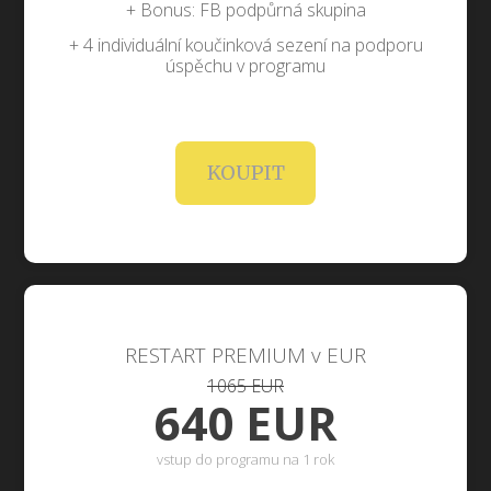
+ Bonus: FB podpůrná skupina
+ 4 individuální koučinková sezení na podporu
úspěchu v programu
KOUPIT
RESTART PREMIUM v EUR
1065 EUR
640 EUR
vstup do programu na 1 rok