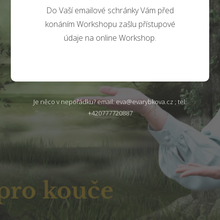
Do Vaší emailové schránky Vám před
konáním Workshopu zašlu přístupové
údaje na online Workshop.
Je něco v nepořádku? email: eva@evarybkova.cz ; tel:
+420777720887