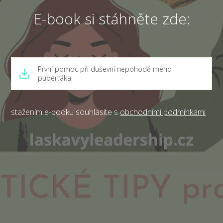
E-book si stáhněte zde:
První pomoc při duševní nepohodě mého
puberťáka
stažením e-booku souhlasíte s
obchodními podmínkami