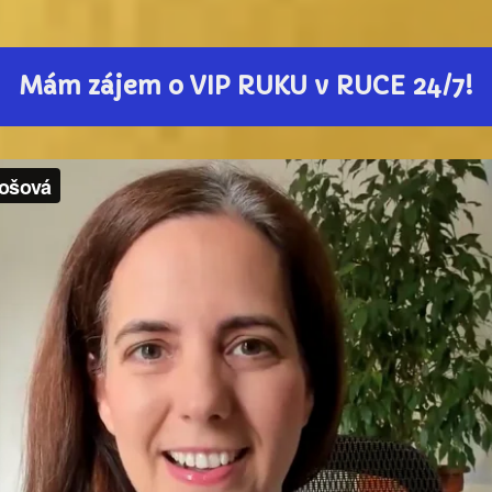
Mám zájem o VIP RUKU v RUCE 24/7!