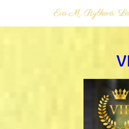
Eva M. Rybková: Las
V