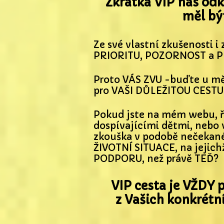
Zkratka VIP nás od
měl bý
Ze své vlastní zkušenosti i
PRIORITU,
POZORNOST a P
Proto VÁS ZVU -buďte u m
pro VAŠI
DŮLEŽITOU CESTU
Pokud jste na mém webu, ře
dospívajícími dětmi, nebo v
zkouška v podobě nečekané k
ŽIVOTNÍ SITUACE, na jejic
PODPORU, než právě TEĎ?
VIP cesta je VŽDY
z Vašich konkrétní