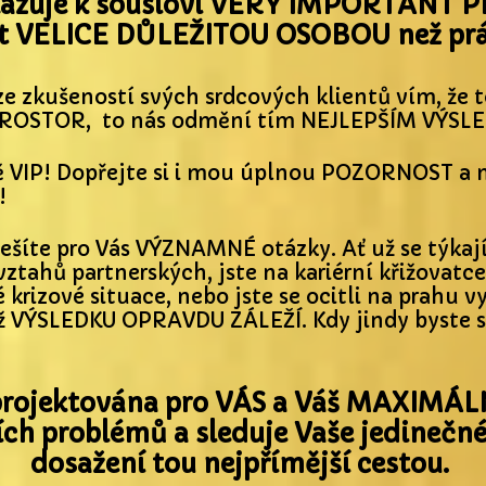
kazuje k sousloví VERY IMPORTANT P
t VELICE DŮLEŽITOU OSOBOU než pr
 ze zkušeností svých srdcových klientů vím, že
ROSTOR, to nás odmění tím NEJLEPŠÍM VÝSL
ě VIP! Dopřejte si i mou úplnou POZORNOST 
!
šíte pro Vás VÝZNAMNÉ otázky. Ať už se týkají
ztahů partnerských, jste na kariérní křižovatce
rizové situace, nebo jste se ocitli na prahu v
hž VÝSLEDKU OPRAVDU ZÁLEŽÍ. Kdy jindy byste s
 projektována pro VÁS a Váš MAXIMÁL
ch problémů a sleduje Vaše jedinečné c
dosažení tou nejpřímější cestou.