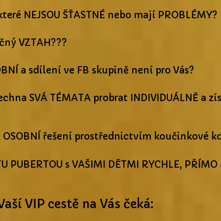
, které NEJSOU ŠŤASTNÉ nebo mají PROBLÉMY?
ečný VZTAH???
BNÍ a sdílení ve FB skupině není pro Vás?
echna SVÁ TÉMATA probrat INDIVIDUÁLNĚ a zís
Á OSOBNÍ řešení prostřednictvím koučinkové 
STU PUBERTOU s VAŠIMI DĚTMI RYCHLE, PŘÍMO
Vaší VIP cestě na Vás čeká: