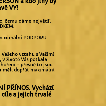
ERSON a kdo jiný by
ávě VY!
 to, čemu dáme největší
EDKEM.
a maximální PODPORU
 Vašeho vztahu s Vašimi
, v životě Vás potkala
yhoření - přesně to jsou
i měli dopřát maximální
NÍ PŘÍNOS. Vychází
íle a jejich trvalé