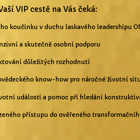
Vaší VIP cestě na Vás čeká:
ního koučinku v duchu laskavého leadershipu 
nzivní a skutečně osobní podporu
ektování důležitých rozhodnutí
ovědeckého know-how pro náročné životní sit
ivotní události a pomoc při hledání konstrukti
eného přístupu do ověřeného transformačníh