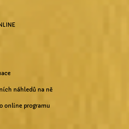
ONLINE
uace
vních náhledů na ně
o online programu