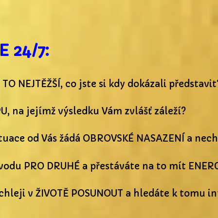
 24/7:
 TO NEJTĚŽŠÍ, co jste si kdy dokázali představit
, na jejímž výsledku Vám zvlášť záleží?
situace od Vás žádá OBROVSKÉ NASAZENÍ a nech
důvodu PRO DRUHÉ a přestáváte na to mít ENER
ychleji v ŽIVOTĚ POSUNOUT a hledáte k tomu i