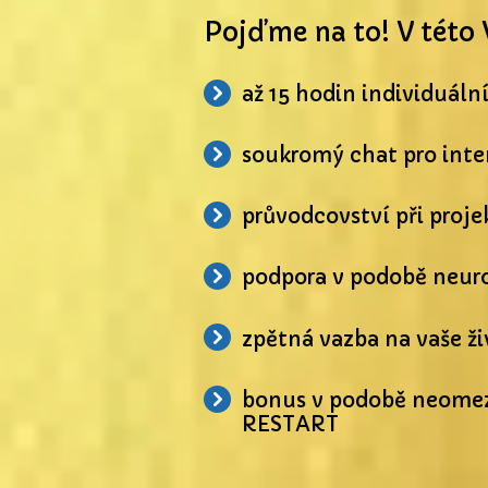
Pojďme na to! V této 
až 15 hodin individuál
soukromý chat pro inte
průvodcovství při proj
podpora
v podobě neur
zpětná vazba na vaše ž
bonus v podobě neomez
RESTART