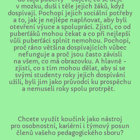
v mozku, duši i těle jejich žáků, když
dospívají. Pochopí jejich sociální potřeby
a to, jak je nejlépe naplňovat, aby byli
otevření výuce a spolupráci. Zjistí, co od
puberťáků mohou čekat a co při nejlepší
vůli puberťáci splnit nemohou. Pochopí,
proč ráno většina dospívajících vůbec
nefunguje a proč jsou často závislí
na všem, co má obrazovku. A hlavně -
zjistí, co s tím mohou dělat, aby si se
svými studenty roky jejich dospívání
užili, byli jim jako průvodci ku prospěchu
a nemuseli roky spolu protrpět.
Chcete využít koučink jako nástroj
pro osobnostní, kariérní i týmový posun
členů vašeho pedagogického sboru?