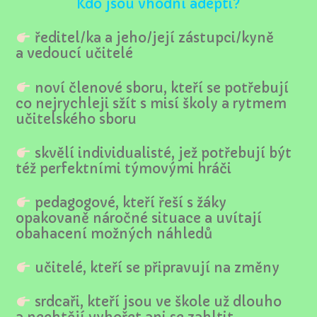
Kdo jsou vhodní adepti?
ředitel/ka a jeho/její zástupci/kyně
a vedoucí učitelé
noví členové sboru, kteří se potřebují
co nejrychleji sžít s misí školy a rytmem
učitelského sboru
skvělí individualisté, jež potřebují být
též perfektními týmovými hráči
pedagogové, kteří řeší s žáky
opakovaně náročné situace a uvítají
obahacení možných náhledů
učitelé, kteří se připravují na změny
srdcaři, kteří jsou ve škole už dlouho