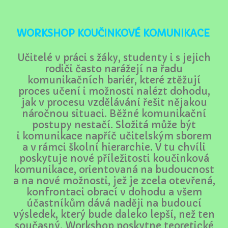
WORKSHOP KOUČINKOVÉ KOMUNIKACE
Učitelé v práci s žáky, studenty i s jejich
rodiči často narážejí na řadu
komunikačních bariér, které ztěžují
proces učení i možnosti nalézt dohodu,
jak v procesu vzdělávání řešit nějakou
náročnou situaci. Běžné komunikační
postupy nestačí. Složitá může být
i komunikace napříč učitelským sborem
a v rámci školní hierarchie. V tu chvíli
poskytuje nové příležitosti koučinková
komunikace, orientovaná na budoucnost
a na nové možnosti, jež je zcela otevřená,
konfrontaci obrací v dohodu a všem
účastníkům dává naději na budoucí
výsledek, který bude daleko lepší, než ten
současný. Workshop poskytne teoretické