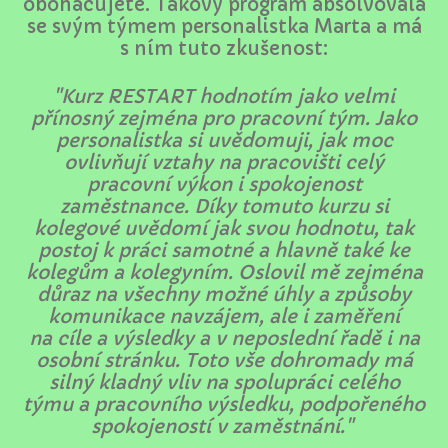
obohacujete. Takový program absolvovala
se svým týmem personalistka Marta a má
s ním tuto zkušenost:
"Kurz RESTART hodnotím jako velmi
přínosný zejména pro pracovní tým. Jako
personalistka si uvědomuji, jak moc
ovlivňují vztahy na pracovišti celý
pracovní výkon i spokojenost
zaměstnance. Díky tomuto kurzu si
kolegové uvědomí jak svou hodnotu, tak
postoj k práci samotné a hlavně také ke
kolegům a kolegyním. Oslovil mě zejména
důraz na všechny možné úhly a způsoby
komunikace navzájem, ale i zaměření
na cíle a výsledky a v neposlední řadě i na
osobní stránku. Toto vše dohromady má
silný kladný vliv na spolupráci celého
týmu a pracovního výsledku, podpořeného
spokojeností v zaměstnání."