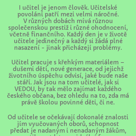
I učitel je jenom člověk. Učitelské
povolání patří mezi velmi náročné.
V různých dobách mívá různou
společenskou prestiž i různé ohodnocení,
včetně finančního. Každý den je v životě
učitele jedinečný a každý si žádá plné
nasazení - jinak přicházejí problémy.
Učitel pracuje s křehkým materiálem –
dušemi dětí, nové generace, od jejichž
životního úspěchu odvisí, jaké bude naše
stáří. Jak jsou na tom učitelé, jak si
VEDOU, by tak mělo zajímat každého
českého občana, bez ohledu na to, zda má
právě školou povinné děti, či ne.
Od učitele se očekávají dokonalé znalosti
jím vyučovaných oborů, schopnost
předat je nadaným i nenadaným žákům,