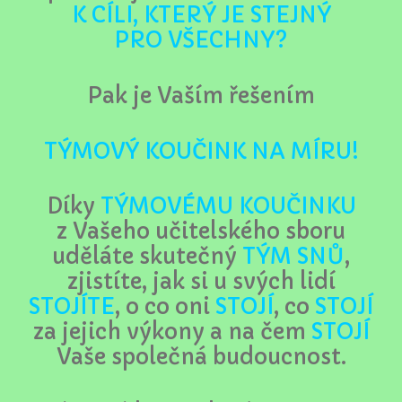
K CÍLI, KTERÝ JE STEJNÝ
PRO VŠECHNY?
Pak je Vaším řešením
TÝMOVÝ KOUČINK NA MÍRU!
Díky
TÝMOVÉMU KOUČINKU
z Vašeho učitelského sboru
uděláte skutečný
TÝM SNŮ
,
zjistíte, jak si u svých lidí
STOJÍTE
, o co oni
STOJÍ
, co
STOJÍ
za jejich výkony a na čem
STOJÍ
Vaše společná budoucnost.