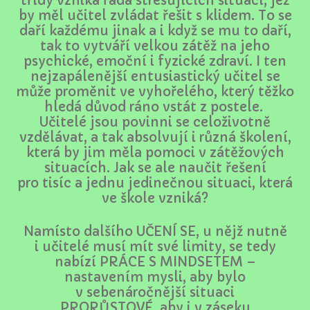
třídy vzniká řada stresujících situací, jež
by měl učitel zvládat řešit s klidem. To se
daří každému jinak a i když se mu to daří,
tak to vytváří velkou zátěž na jeho
psychické, emoční i fyzické zdraví. I ten
nejzapálenější entusiastický učitel se
může proměnit ve vyhořelého, který těžko
hledá důvod ráno vstát z postele.
Učitelé jsou povinni se celoživotně
vzdělávat, a tak absolvují i různá školení,
která by jim měla pomoci v zátěžových
situacích. Jak se ale naučit řešení
pro tisíc a jednu jedinečnou situaci, která
ve škole vzniká?
Namísto dalšího UČENÍ SE, u nějž nutně
i učitelé musí mít své limity, se tedy
nabízí PRÁCE S MINDSETEM –
nastavením mysli, aby bylo
v sebenáročnější situaci
PRORŮSTOVÉ, aby i v záseku