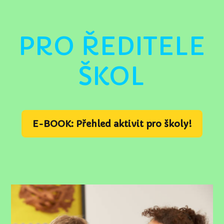
PRO ŘEDITELE
ŠKOL
E-BOOK: Přehled aktivit pro školy!