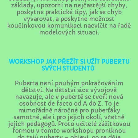
základy, upozorní na nejčastější chyby,
poskytne praktické tipy, jak se chyb
vyvarovat, a poskytne možnost
koučinkovou komunikaci nacvičit na řadě
modelových situací.
WORKSHOP JAK
PŘEŽÍT
SI UŽÍT PUBERTU
SVÝCH STUDENTŮ
Puberta není pouhým pokračováním
dětství. Na dětství sice vývojově
navazuje, ale v pubertě se tvoří nová
osobnost de facto od A do Z. To je
mimořádně náročné pro puberťáky
samotné, ale i pro jejich okolí, včetně
jejich pedagogů. Proto učitelé zážitkovou
formou v tomto workshopu proniknou
do tajů puberty – objeví, co se děje