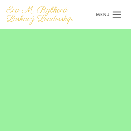
Eva M. Rybková:
MENU
Laskavý Leadership