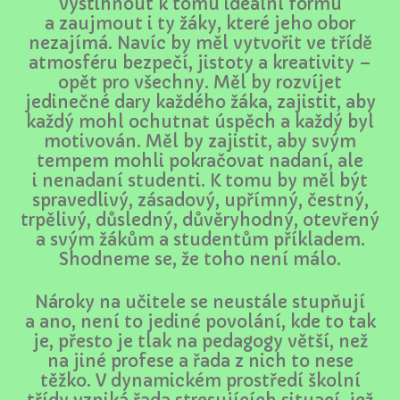
vystihnout k tomu ideální formu
a zaujmout i ty žáky, které jeho obor
nezajímá. Navíc by měl vytvořit ve třídě
atmosféru bezpečí, jistoty a kreativity –
opět pro všechny. Měl by rozvíjet
jedinečné dary každého žáka, zajistit, aby
každý mohl ochutnat úspěch a každý byl
motivován. Měl by zajistit, aby svým
tempem mohli pokračovat nadaní, ale
i nenadaní studenti. K tomu by měl být
spravedlivý, zásadový, upřímný, čestný,
trpělivý, důsledný, důvěryhodný, otevřený
a svým žákům a studentům příkladem.
Shodneme se, že toho není málo.
Nároky na učitele se neustále stupňují
a ano, není to jediné povolání, kde to tak
je, přesto je tlak na pedagogy větší, než
na jiné profese a řada z nich to nese
těžko. V dynamickém prostředí školní