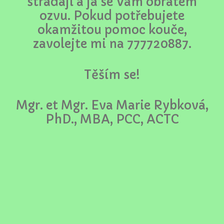
strádají a já se Vám obratem
ozvu. Pokud potřebujete
okamžitou pomoc kouče,
zavolejte mi na 777720887.
Těším se!
Mgr. et Mgr. Eva Marie Rybková,
PhD., MBA, PCC, ACTC