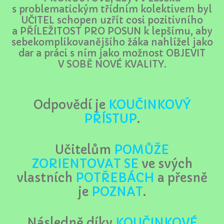
s problematickým třídním kolektivem byl
UČITEL schopen uzřít cosi pozitivního
a PŘÍLEŽITOST PRO POSUN k lepšímu, aby
sebekomplikovanějšího žáka nahlížel jako
dar a práci s ním jako možnost OBJEVIT
V SOBĚ NOVÉ KVALITY.
Odpovědí je
KOUČINKOVÝ
PŘÍSTUP
.
Učitelům
POMŮŽE
ZORIENTOVAT SE
ve svých
vlastních
POTŘEBÁCH
a přesně
je
POZNAT
.
Následně díky
KOUČINKOVÉ