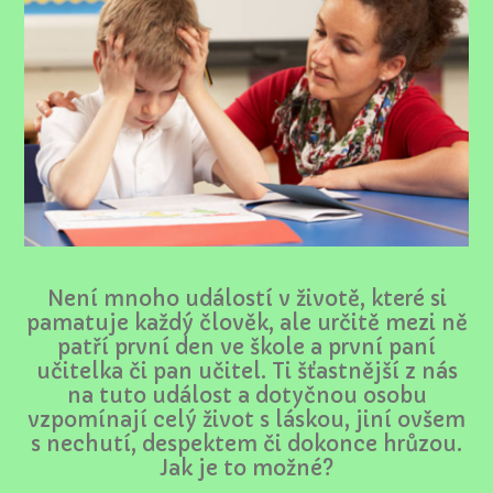
Není mnoho událostí v životě, které si
pamatuje každý člověk, ale určitě mezi ně
patří první den ve škole a první paní
učitelka či pan učitel. Ti šťastnější z nás
na tuto událost a dotyčnou osobu
vzpomínají celý život s láskou, jiní ovšem
s nechutí, despektem či dokonce hrůzou.
Jak je to možné?