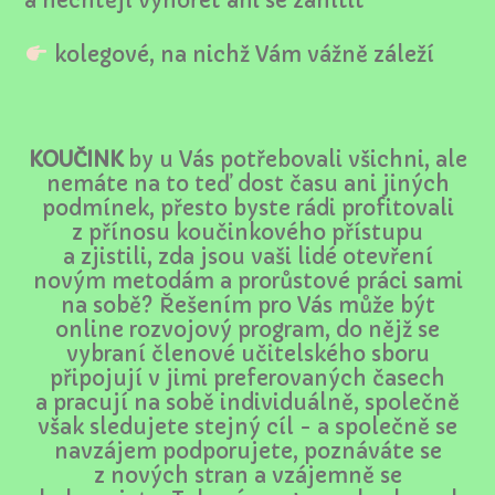
a nechtějí vyhořet ani se zahltit
kolegové, na nichž Vám vážně záleží
KOUČINK
by u Vás potřebovali všichni, ale
nemáte na to teď dost času ani jiných
podmínek, přesto byste rádi profitovali
z přínosu koučinkového přístupu
a zjistili, zda jsou vaši lidé otevření
novým metodám a prorůstové práci sami
na sobě? Řešením pro Vás může být
online rozvojový program, do nějž se
vybraní členové učitelského sboru
připojují v jimi preferovaných časech
a pracují na sobě individuálně, společně
však sledujete stejný cíl - a společně se
navzájem podporujete, poznáváte se
z nových stran a vzájemně se