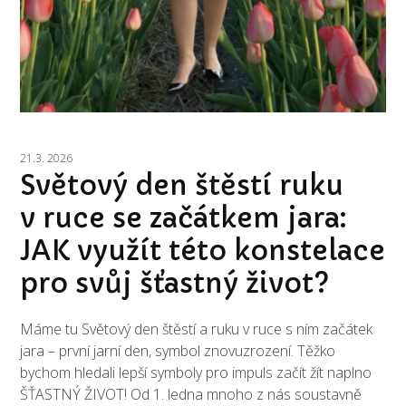
21.3. 2026
Světový den štěstí ruku
v ruce se začátkem jara:
JAK využít této konstelace
pro svůj šťastný život?
Máme tu Světový den štěstí a ruku v ruce s ním začátek
jara – první jarní den, symbol znovuzrození. Těžko
bychom hledali lepší symboly pro impuls začít žít naplno
ŠŤASTNÝ ŽIVOT! Od 1. ledna mnoho z nás soustavně